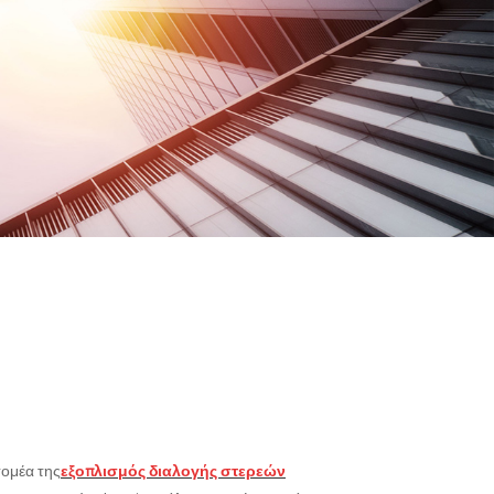
τομέα της
εξοπλισμός διαλογής στερεών