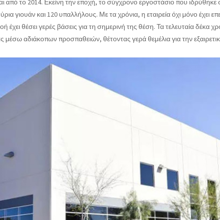
ται από το 2014. Εκείνη την εποχή, το σύγχρονο εργοστάσιο που ιδρύθηκε
ια γιουάν και 120 υπαλλήλους. Με τα χρόνια, η εταιρεία όχι μόνο έχει επ
ή έχει θέσει γερές βάσεις για τη σημερινή της θέση. Τα τελευταία δέκα χρό
ς μέσω αδιάκοπων προσπαθειών, θέτοντας γερά θεμέλια για την εξαιρετικ