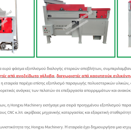
 ένα ευρύ φάσμα εξοπλισμού διαλογής στερεών αποβλήτων, συμπεριλαμβ
τές από ανοξείδωτο χάλυβα
,
διαχωριστές από καουτσούκ σιλικόνη
ν, η εταιρεία παρέχει επίσης εξοπλισμό παραγωγής πολυεστερικών υλικών
αφορετικές ανάγκες των πελατών σε επεξεργασία απορριμμάτων και ανακ
ντων, η Hongxu Machinery εισήγαγε μια σειρά προηγμένου εξοπλισμού π
υς CNC κ.λπ. ακρίβειας μηχανικής κατεργασίας και εξαιρετική σταθερότη
νιστικότητα της Hongxu Machinery. Η εταιρεία έχει δημιουργήσει μια ισχ