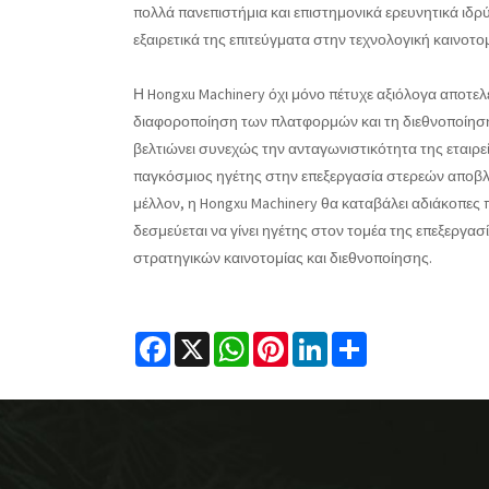
πολλά πανεπιστήμια και επιστημονικά ερευνητικά ιδρ
εξαιρετικά της επιτεύγματα στην τεχνολογική καινοτομ
Η Hongxu Machinery όχι μόνο πέτυχε αξιόλογα αποτελέ
διαφοροποίηση των πλατφορμών και τη διεθνοποίηση τω
βελτιώνει συνεχώς την ανταγωνιστικότητα της εταιρεί
παγκόσμιος ηγέτης στην επεξεργασία στερεών αποβλήτ
μέλλον, η Hongxu Machinery θα καταβάλει αδιάκοπες 
δεσμεύεται να γίνει ηγέτης στον τομέα της επεξεργα
στρατηγικών καινοτομίας και διεθνοποίησης.
Facebook
X
WhatsApp
Pinterest
LinkedIn
Share