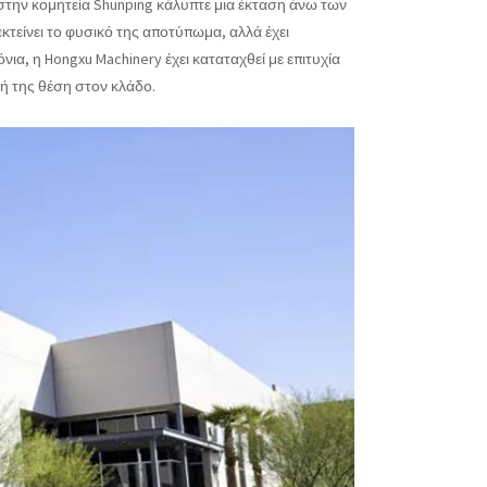
 στην κομητεία Shunping κάλυπτε μια έκταση άνω των
εκτείνει το φυσικό της αποτύπωμα, αλλά έχει
νια, η Hongxu Machinery έχει καταταχθεί με επιτυχία
ή της θέση στον κλάδο.