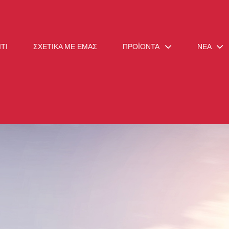
ΊΤΙ
ΣΧΕΤΙΚΆ ΜΕ ΕΜΆΣ
ΠΡΟΪΌΝΤΑ
ΝΈΑ