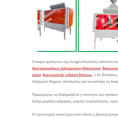
Η σειρά προϊόντων της Hongxu Machinery καλύπτει
δινορρευμάτων αλουμινίου-πλαστικού
,
διαχωρισ
αέρα
,
διαχωριστές ειδικού βάρους
, κ.λπ. Επιπλέο
δεξαμενές θερμού πλυσίματος για να καλύψει τις δι
Προκειμένου να διασφαλιστεί η ποιότητα των προϊό
λέιζερ μεγάλης κλίμακας, ρομπότ συγκόλλησης, τόρνο
Η τεχνολογική καινοτομία ήταν πάντα η βασική ανταγω