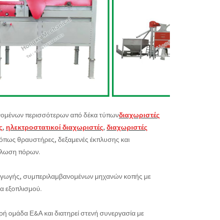
ανομένων περισσότερων από δέκα τύπων
διαχωριστές
ς
,
ηλεκτροστατικοί διαχωριστές
,
διαχωριστές
, όπως θραυστήρες, δεξαμενές έκπλυσης και
ύκλωση πόρων.
αραγωγής, συμπεριλαμβανομένων μηχανών κοπής με
τα εξοπλισμού.
υρή ομάδα Ε&Α και διατηρεί στενή συνεργασία με